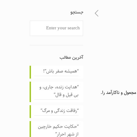
جستجو
آخرین مطالب
“همیشه صفر باش”!
“هدایت زنده، جاری، و
مجعول و ناکارآمد را.
بی قیل و قال”
“رفاقت زندگی و مرگ”
“حکایت حکیم خارچین
از شهر احرار”