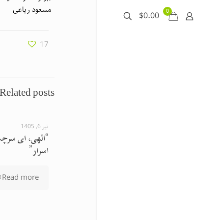
مسعود ریاعی
0
$0.00
17
Related posts
تیر 6, 1405
“الهی، ای سرچش
اسرار”
Read more