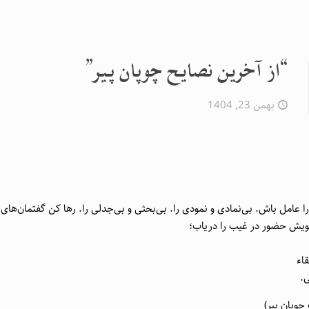
“از آخرین نصایح چوپان پیر”
بهمن 23, 1404
 را عامل باش. بی‌نمادی و نمودی را. بی‌بحثی و بی‌جدلی را. رها کن گفتمان‌های 
یش حضور در غیب را دریاب؛
اء
ی.
 چوپان پیر)