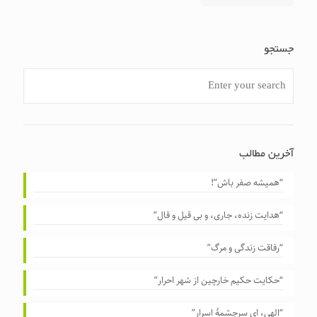
جستجو
آخرین مطالب
“همیشه صفر باش”!
“هدایت زنده، جاری، و بی قیل و قال”
“رفاقت زندگی و مرگ”
“حکایت حکیم خارچین از شهر احرار”
“الهی، ای سرچشمهٔ اسرار”