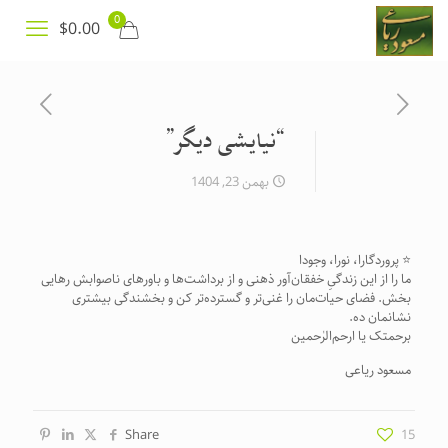
0
$0.00
“نیایشی دیگر”
بهمن 23, 1404
⭐️ پروردگارا، نورا، وجودا
ما را از این زندگیِ خفقان‌آور ذهنی و از برداشت‌ها و باورهای ناصوابش رهایی
بخش. فضای حیات‌مان را غنی‌تر و گسترده‌تر کن و بخشندگی بیشتری
نشانمان ده.
برحمتک یا ارحم‌الرٰحمین
مسعود ریاعی
Share
15