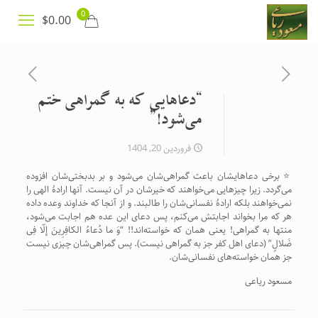
0
$0.00
“دعاهایی که به گمراهی ختم
می‌شود!”
فروردین 20, 1404
⭐️ برخی دعاهایشان باعث گمراهی‌شان می‌شود و بر بدبختی‌شان افزوده
می‌گردد. زیرا چیزهایی می‌خواهند که خیرشان در آن نیست. آنها ارادهٔ الهی را
نمی‌خواهند بلکه ارادهٔ نفسانی‌شان را طالبند. و از آنجا که خداوند وعده داده
هر که مرا بخواند اجابتش می‌کنم، پس دعای این عده هم اجابت می‌شود،
منتها به گمراهی! یعنی همان که خواسته‌اند!! “وَ ما دُعاءُ الکافِرِینَ إلّا فِی
ضَلالٍ” (دعای اهل کفر جز به گمراهی نیست). پس گمراهی‌شان چیزی نیست
جز همان خواسته‌های نفسانی‌شان.
مسعود ریاعی