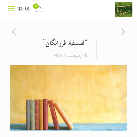
0
$0.00
“فلسفهٔ فرزانگان”
اردیبهشت 2, 1403