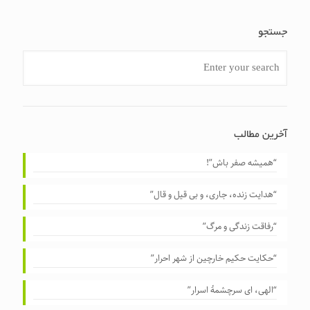
جستجو
آخرین مطالب
“همیشه صفر باش”!
“هدایت زنده، جاری، و بی قیل و قال”
“رفاقت زندگی و مرگ”
“حکایت حکیم خارچین از شهر احرار”
“الهی، ای سرچشمهٔ اسرار”