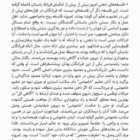
⭐️ فلسفه‌های ذهنیِ امروز بیش از پیش از حُکَمای فرزانهٔ باستان فاصله گرفته
است. این فلسفه دگر آن فلسفه‌ای نیست که فرزانگان در هزاره‌های پیش از
این در تعلیم و تعلّم آن کوشا بودند. امروزه فلسفه‌ روح ماجراجویی ندارد. اهل
عمل و بکار بستن دانش باستانی گذشتگان نیست. به واقع تمام مسائل
مهم و اساسی آن دوران را از دست داده و جز یادگیری مشتی واژه و اصطلاح و
تکرار مباحثی همچون؛ جبر است یا اختیار، آیا جهان قدیم است یا حادث، آیا
ادراکات عینی است یا ذهنی، و یا اینکه لَه یا عَلیه یک نظریه برهان‌سازی و
قلم‌فرسایی کردن و امثالهم، چیز بیشتری برای ارائه ندارد. حال آنکه فرزانگان
باستان آنچه را که دریافته بودند به حیطهٔ عمل می‌کشاندند و از آن در راستای
برخورداری بیشتر از نیروی حیات و آگاهیِ زنده بهره‌مند می‌شدند. بگذار مثالی
بزنم؛ پارمنیدس یکی از این فرزانگان یونان پیشاسقراطی است. او وقتی که
دانست ذهن تاریک‌اندیش و محدود بشری حجاب اصلی آگاهی است، حدود
دوهزار و پانصد سال پیش در شهر ‌ولیا در جنوب ایتالیا معدود شاگردانی را
برگزید و به آنان تعلیم “خاموشی” داد. مکتب اسراری او چیزی نبود جز تعلیم
خاموشی. او می‌دانست که اگر ذهن محدود بشری متوقف شود و سکون یابد،
حرکات توهّمی و شبح‌وار دنیوی متوقف شده و عندئذٍ ارتباط با “آگاهیِ کل” در
بهترین وجه محقق گشته و راه برخورداری سالک از مواهب هستی گشوده
می‌گردد. او حتی با حکمت “خاموشی” به نیروی شفابخش هستی وصل
می‌شد. فلذا آنان را درمانگران نیز می‌نامیدند. فیثاغورثِ اسراری نیز در همین
مکتب خاموشی تعلیم گرفته است. اینان خاموشی و سکوت همه‌جانبه را -و نه
بحث و ورّاجی را- مقدمهٔ ضروری برای ورود به عالَم اسرار می‌دانستند. فلذا
عملاً در مغاره‌های سنگی خویش سالکانه بدان عمل نموده و پایبند بودند.
مراد آنان وصل به “حقیقت محض” که در ذات خود “ثابت” است، بود. امروزه