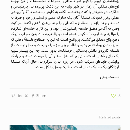
پژوهشگران فهیم با فهم آثار باستانی -مغاره‌ها، مجسمه‌ها، و نیز ترجمهٔ
لوح‌های سنگی آن زمان در شهر ولیا- به این نکات پی‌برده‌اند. پارمنیدس و
شاگردانش حقیقتی را که دریافتند سالکانه به کارش بستند و با “کل” پیوندی
عملی برقرار نمودند. فلسفهٔ آنان یک سلوک عملی و تسلیم‌وار بود و صرفا به
دانستن چند واژه و اصطلاح و آشنایی با چند برهان ذهنی اکتفا ‌نمی‌کرد.
وصل به آگاهی مطلق فلسفه راستین‌شان بود. و این کار با خلسه‌ای شگرف،
با مراقبه‌ای عظیم، با سکوتی همه‌جانبه، و بالنتیجه با دریدن حجاب تاریک
ذهنِ ورّاج محقق می‌گشت. پر واضح است که این به اصطلاح فلسفهٔ ذهنی که
امروزه بدان پرداخته می‌شود و غالباً چیزی جز حرف و بحث و جدل نیست، از
فلسفه کاربردی دانش باستانیان فرسنگ‌ها بدور است. چه این بیشتر شبیه
یک بازی ذهنی است. بازی‌ای که اهل ذهن آن را دوست دارند و بی‌آنکه
برایشان فایده‌ای مترتب شود، هر روزه بدان سرگرم‌اند. حال آن‌که فلسفهٔ
فرزانگان یک سلوک عملی است. حکایت وصل به کل است.
مسعود ریاعی
Share
8
Related posts