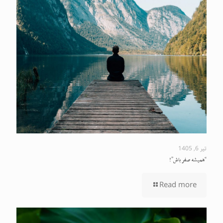
تیر 6, 1405
“همیشه صفر باش”!
Read more