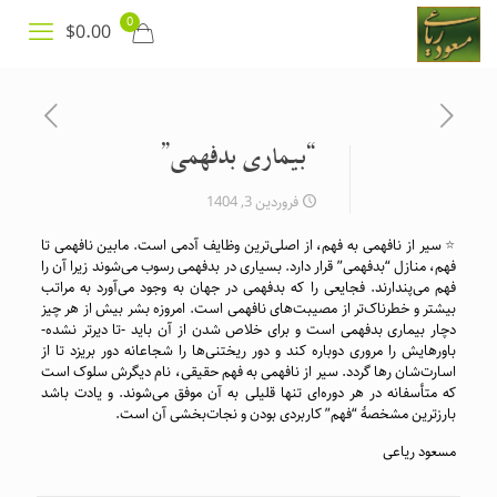
0
$0.00
“بیماری بدفهمی”
فروردین 3, 1404
⭐️
سیر از نافهمی به فهم، از اصلی‌ترین وظایف آدمی است. مابین نافهمی تا
فهم، منازل “بدفهمی” قرار دارد. بسیاری در بدفهمی رسوب می‌شوند زیرا آن را
فهم می‌پندارند. فجایعی را که بدفهمی در جهان به وجود می‌آورد به مراتب
بیشتر و خطرناک‌تر از مصیبت‌های نافهمی است. امروزه بشر بیش از هر چیز
دچار بیماری بدفهمی است و برای خلاص شدن از آن باید -تا دیرتر نشده-
باورهایش را مروری دوباره کند و دور ریختنی‌ها را شجاعانه دور بریزد تا از
اسارت‌شان رها گردد. سیر از نافهمی به فهم حقیقی، نام دیگرش سلوک است
که متأسفانه در هر دوره‌ای تنها قلیلی به آن موفق می‌شوند. و یادت باشد
بارزترین مشخصهٔ “فهم” کاربردی بودن و نجات‌بخشی آن است.
مسعود ریاعی